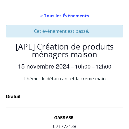
Aller
au
« Tous les Évènements
contenu
Cet évènement est passé.
[APL] Création de produits
ménagers maison
15 novembre 2024
10h00
12h00
–
–
Thème : le détartrant et la crème main
Gratuit
GABS ASBL
071772138