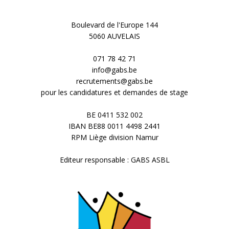
a
u
Boulevard de l'Europe 144
v
5060 AUVELAIS
e
i
071 78 42 71
s
info@gabs.be
recrutements@gabs.be
g
É
pour les candidatures et demandes de stage
v
a
BE 0411 532 002
IBAN BE88 0011 4498 2441
è
t
RPM Liège division Namur
n
i
Editeur responsable : GABS ASBL
e
o
m
n
e