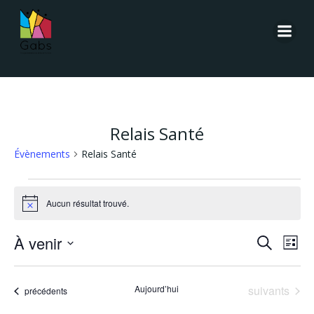
Aller
au
contenu
Relais Santé
Évènements
Relais Santé
Évènements
Aucun résultat trouvé.
Notice
R
N
À venir
Recherche
Liste
Sélectionnez
a
e
une
Évènements
Aujourd’hui
suivants
Évènements
précédents
date.
v