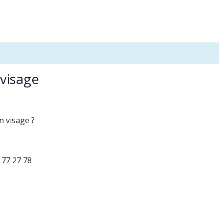
-visage
n visage ?
 77 27 78