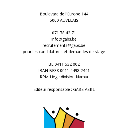
a
u
Boulevard de l'Europe 144
v
5060 AUVELAIS
e
i
071 78 42 71
s
info@gabs.be
recrutements@gabs.be
g
É
pour les candidatures et demandes de stage
v
a
BE 0411 532 002
IBAN BE88 0011 4498 2441
è
t
RPM Liège division Namur
n
i
Editeur responsable : GABS ASBL
e
o
m
n
e