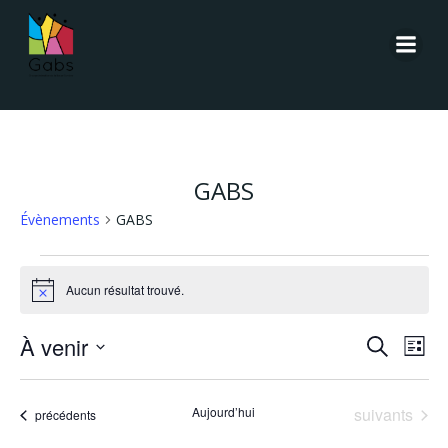
Aller
au
contenu
GABS
Évènements
GABS
Évènements
Aucun résultat trouvé.
Notice
R
N
À venir
Recherche
Liste
Sélectionnez
a
e
une
Évènements
Aujourd’hui
suivants
Évènements
précédents
date.
v