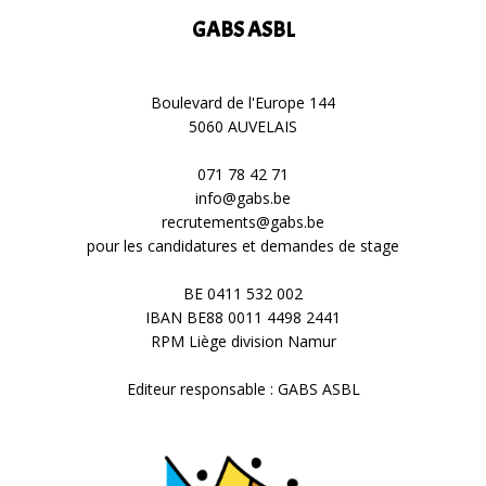
u
GABS ASBL
e
s
Boulevard de l'Europe 144
5060 AUVELAIS
É
071 78 42 71
v
info@gabs.be
recrutements@gabs.be
pour les candidatures et demandes de stage
è
BE 0411 532 002
n
IBAN BE88 0011 4498 2441
RPM Liège division Namur
e
Editeur responsable : GABS ASBL
m
e