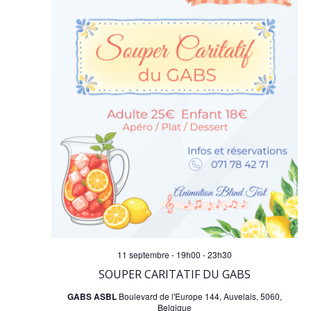
t
c
i
h
o
e
n
e
d
t
e
n
v
a
u
v
e
11 septembre - 19h00
-
23h30
SOUPER CARITATIF DU GABS
i
s
GABS ASBL
Boulevard de l'Europe 144, Auvelais, 5060,
Belgique