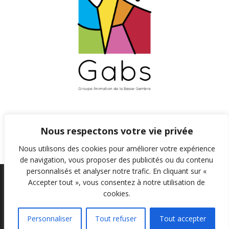
n
t
s
Nous respectons votre vie privée
Nous utilisons des cookies pour améliorer votre expérience
de navigation, vous proposer des publicités ou du contenu
personnalisés et analyser notre trafic. En cliquant sur «
Accepter tout », vous consentez à notre utilisation de
cookies.
© 2026 GABS ASBL. Created for free using WordPress
and
Colibri
Personnaliser
Tout refuser
Tout accepter